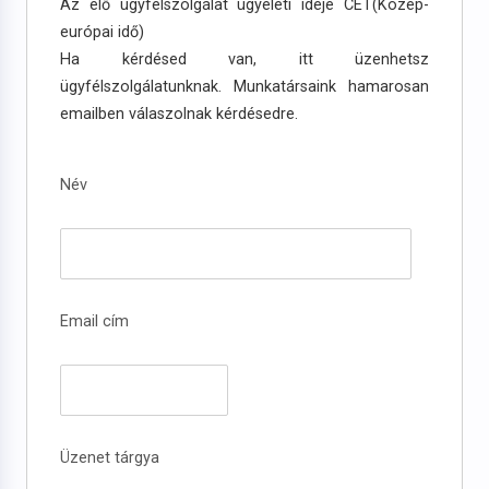
Az élő ügyfélszolgálat ügyeleti ideje CET(Közép-
európai idő)
Ha kérdésed van, itt üzenhetsz
ügyfélszolgálatunknak. Munkatársaink hamarosan
emailben válaszolnak kérdésedre.
Név
Email cím
Üzenet tárgya